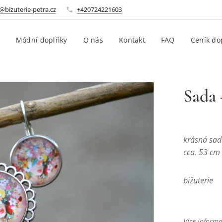
@bizuterie-petra.cz
+420724221603
Módní doplňky
O nás
Kontakt
FAQ
Ceník do
Sada 
krásná sad
cca. 53 cm 
bižuterie
Více informa