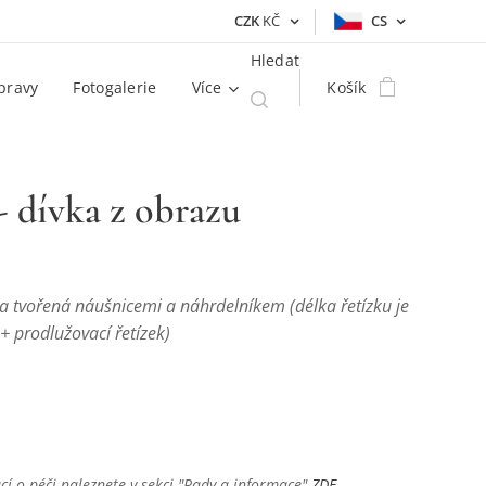
CZK
KČ
CS
Hledat
pravy
Fotogalerie
Více
Košík
- dívka z obrazu
a tvořená náušnicemi a náhrdelníkem (délka řetízku je
+ prodlužovací řetízek)
cí o péči naleznete v sekci "Rady a informace"
ZDE