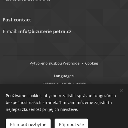
Fast contact
E-mail:
info@bizuterie-petra.cz
Vytvořeno službou
Webnode
Cookies
Languages
Čeština
English
Polski
Currency
Používáme cookies, abychom zajistili správné fungování a
bezpečnost našich stránek. Tím vám můžeme zajistit tu
CZK Kč
EUR €
nejlepší zkušenost při jejich návštěvě.
Add to cart
Přijmout nezbytné
Přijmout vše