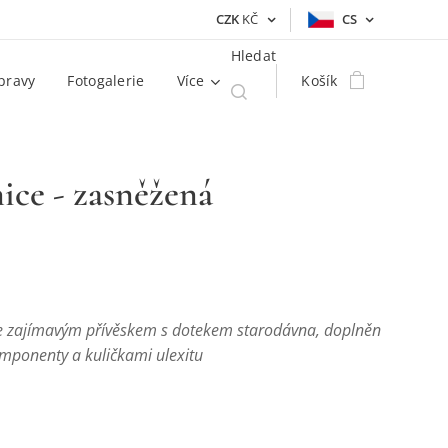
CZK
KČ
CS
Hledat
pravy
Fotogalerie
Více
Košík
ice - zasněžená
e zajímavým přívěskem s dotekem starodávna, doplněn
omponenty a kuličkami ulexitu