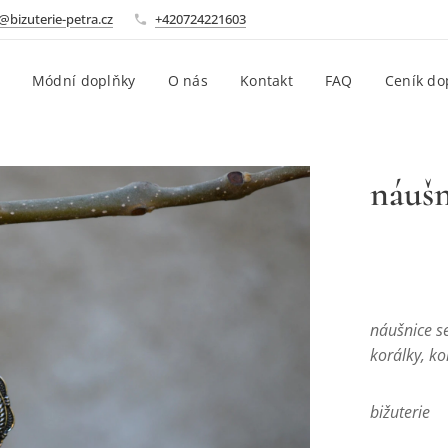
@bizuterie-petra.cz
+420724221603
Módní doplňky
O nás
Kontakt
FAQ
Ceník do
náušn
náušnice s
korálky, k
bižuterie