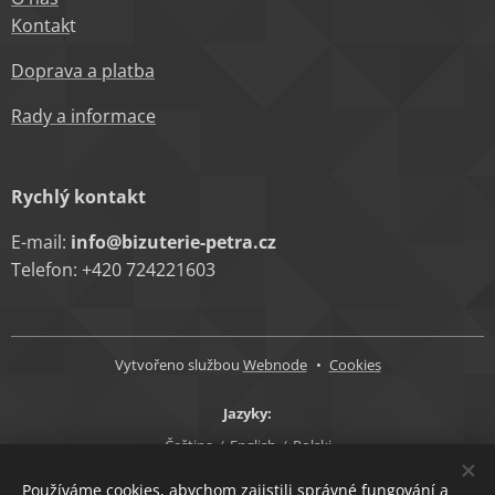
Kontak
t
Doprava a platba
Rady a informace
Rychlý kontakt
E-mail:
info@bizuterie-petra.cz
Telefon: +420 724221603
Vytvořeno službou
Webnode
Cookies
Jazyky
Čeština
English
Polski
Měna
Používáme cookies, abychom zajistili správné fungování a