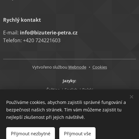
Rychlý kontakt
E-mail:
info@bizuterie-petra.cz
Telefon: +420 724221603
Vytvořeno službou
Webnode
Cookies
Jazyky
Čeština
English
Polski
Měna
Používáme cookies, abychom zajistili správné fungování a
bezpečnost našich stránek. Tím vám můžeme zajistit tu
CZK Kč
EUR €
nejlepší zkušenost při jejich návštěvě.
Do košíku
Přijmout nezbytné
Přijmout vše