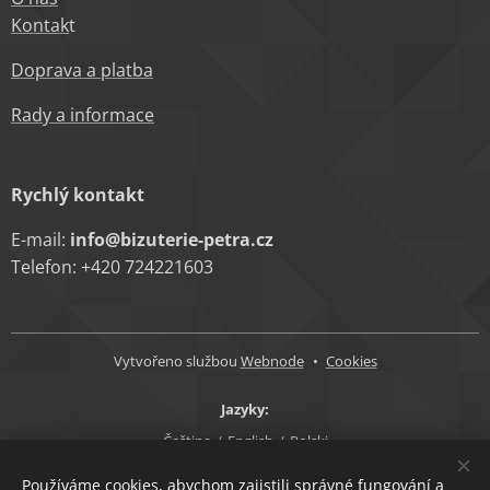
Kontak
t
Doprava a platba
Rady a informace
Rychlý kontakt
E-mail:
info@bizuterie-petra.cz
Telefon: +420 724221603
Vytvořeno službou
Webnode
Cookies
Jazyky
Čeština
English
Polski
Měna
Používáme cookies, abychom zajistili správné fungování a