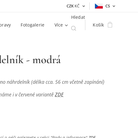
CZK
KČ
CS
Hledat
pravy
Fotogalerie
Více
Košík
elník - modrá
tno náhrdelník (délka cca. 56 cm včetně zapínání)
máme i v červené variantě
ZDE
cí o péči naleznete v sekci "Rady a informace"
ZDE