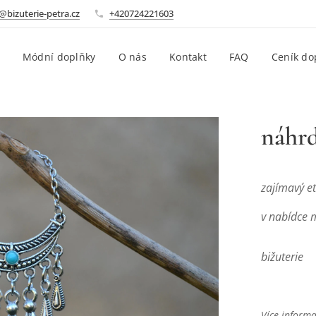
@bizuterie-petra.cz
+420724221603
Módní doplňky
O nás
Kontakt
FAQ
Ceník do
náhrd
zajímavý e
v nabídce 
bižuterie
Více informa