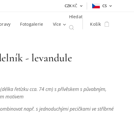
CZK
KČ
CS
Hledat
pravy
Fotogalerie
Více
Košík
elník - levandule
 (délka řetízku cca. 74 cm) s přívěskem s půvabným,
ým motivem
mbinovat např. s jednoduchými pecičkami ve stříbrné