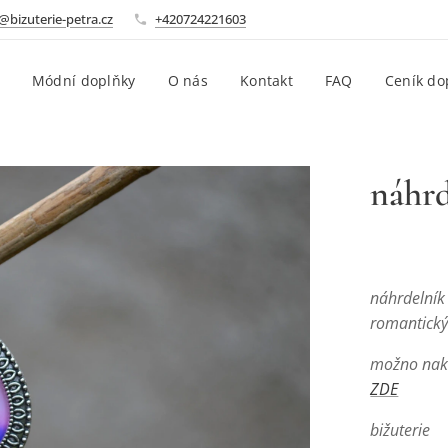
@bizuterie-petra.cz
+420724221603
Módní doplňky
O nás
Kontakt
FAQ
Ceník do
náhrd
náhrdelník
romantick
možno nako
ZDE
bižuterie