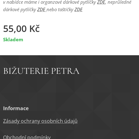
v nabídce máme i organzové dárkové pytlíčky
ZDE
, neprůledné
dárkové pytlíčky
ZDE
nebo taštičky
ZDE
55,00
Kč
Skladem
BIŽUTERIE PETRA
Informace
Zásady ochrany osobních údajů
Obchodní podm
ínky