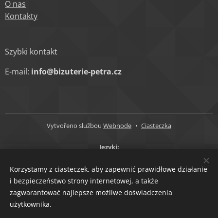
O nas
Kontakty
Szybki kontakt
E-mail:
info@bizuterie-petra.cz
Vytvořeno službou
Webnode
Ciasteczka
Języki
Čeština
English
Polski
Korzystamy z ciasteczek, aby zapewnić prawidłowe działanie
Waluty
i bezpieczeństwo strony internetowej, a także
zagwarantować najlepsze możliwe doświadczenia
CZK Kč
EUR €
użytkownika.