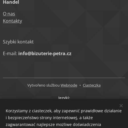
Handel
O nas
Kontakty
Szybki kontakt
E-mail:
info@bizuterie-petra.cz
Vytvořeno službou
Webnode
Ciasteczka
Języki
Čeština
English
Polski
Korzystamy z ciasteczek, aby zapewnić prawidłowe działanie
Waluty
i bezpieczeństwo strony internetowej, a także
zagwarantować najlepsze możliwe doświadczenia
CZK Kč
EUR €