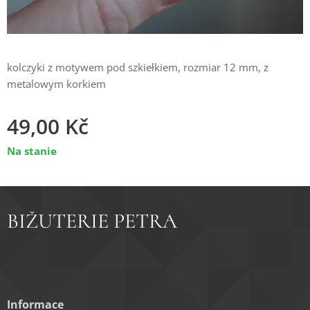
kolczyki z motywem pod szkiełkiem, rozmiar 12 mm, z
metalowym korkiem
49,00
Kč
Na stanie
BIŽUTERIE PETRA
Informace