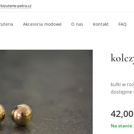
bizuterie-petra.cz
żuteria
Akcesoria modowe
O nas
Kontakt
FAQ
kolcz
kulki w r
dostępne 
42,00
Na stanie