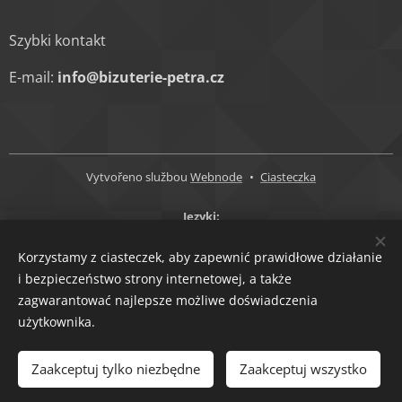
Szybki kontakt
E-mail:
info@bizuterie-petra.cz
Vytvořeno službou
Webnode
Ciasteczka
Języki
Čeština
English
Polski
Korzystamy z ciasteczek, aby zapewnić prawidłowe działanie
Waluty
i bezpieczeństwo strony internetowej, a także
zagwarantować najlepsze możliwe doświadczenia
CZK Kč
EUR €
użytkownika.
Włóż do koszyka
Zaakceptuj tylko niezbędne
Zaakceptuj wszystko