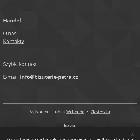
Handel
O nas
Kontakty
Szybki kontakt
E-mail:
info@bizuterie-petra.cz
Vytvořeno službou
Webnode
Ciasteczka
Języki
Čeština
English
Polski
Korzystamy z ciasteczek, aby zapewnić prawidłowe działanie