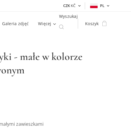
CZK
KČ
PL
Wyszukaj
Galeria zdjęć
Więcej
Koszyk
yki - małe w kolorze
wonym
z małymi zawieszkami