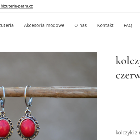
bizuterie-petra.cz
żuteria
Akcesoria modowe
O nas
Kontakt
FAQ
kolcz
czer
kolczyki 