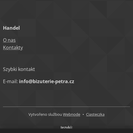
Handel
O nas
Kontakty
Szybki kontakt
E-mail:
info@bizuterie-petra.cz
Vytvořeno službou
Webnode
Ciasteczka
Języki